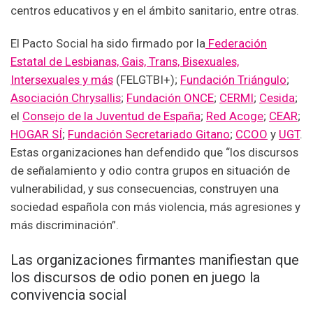
centros educativos y en el ámbito sanitario, entre otras.
El Pacto Social ha sido firmado por la
Federación
Estatal de Lesbianas, Gais, Trans, Bisexuales,
Intersexuales y más
(FELGTBI+);
Fundación Triángulo
;
Asociación Chrysallis
;
Fundación ONCE
;
CERMI
;
Cesida
;
el
Consejo de la Juventud de España
;
Red Acoge
;
CEAR
;
HOGAR SÍ
;
Fundación Secretariado Gitano
;
CCOO
y
UGT
.
Estas organizaciones han defendido que “los discursos
de señalamiento y odio contra grupos en situación de
vulnerabilidad, y sus consecuencias, construyen una
sociedad española con más violencia, más agresiones y
más discriminación”.
Las organizaciones firmantes manifiestan que
los discursos de odio ponen en juego la
convivencia social