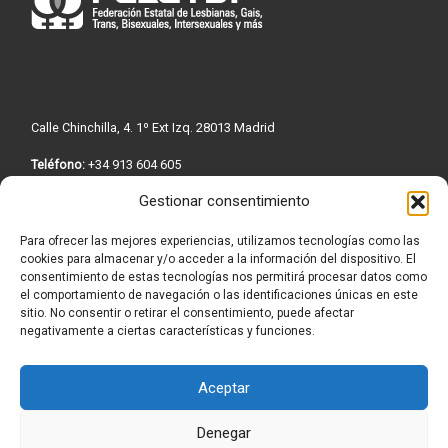
Calle Chinchilla, 4. 1º Ext Izq. 28013 Madrid
Teléfono:
+34 913 604 605
Email:
info@felgtbi.org
Gestionar consentimiento
Para ofrecer las mejores experiencias, utilizamos tecnologías como las
cookies para almacenar y/o acceder a la información del dispositivo. El
consentimiento de estas tecnologías nos permitirá procesar datos como
el comportamiento de navegación o las identificaciones únicas en este
Política de privacidad
|
Aviso Legal
|
Política de cookies
sitio. No consentir o retirar el consentimiento, puede afectar
negativamente a ciertas características y funciones.
Aceptar
Denegar
© 2026
FELGTBI+
– Todos los derechos reservados