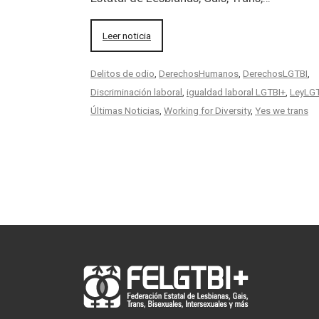
Leer noticia
Delitos de odio
,
DerechosHumanos
,
DerechosLGTBI
,
Discriminación laboral
,
igualdad laboral LGTBI+
,
LeyLG
Últimas Noticias
,
Working for Diversity
,
Yes we trans