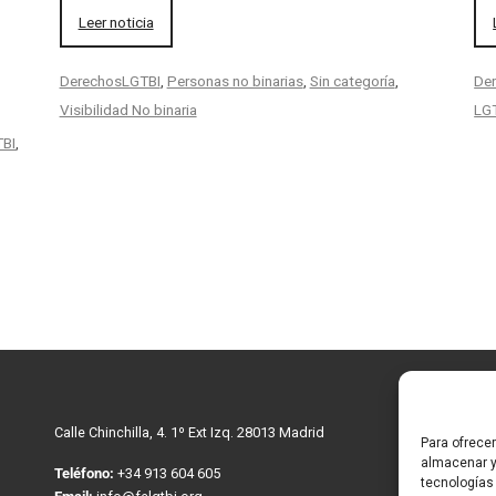
Leer noticia
DerechosLGTBI
,
Personas no binarias
,
Sin categoría
,
De
Visibilidad No binaria
LG
TBI
,
Calle Chinchilla, 4. 1º Ext Izq. 28013 Madrid
Pol
Para ofrece
co
almacenar y
Teléfono:
+34 913 604 605
tecnologías