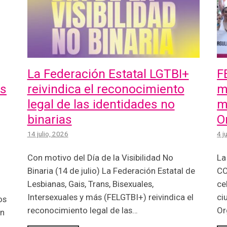
La Federación Estatal LGTBI+
F
os
reivindica el reconocimiento
m
legal de las identidades no
m
binarias
O
14 julio, 2026
4 j
Con motivo del Día de la Visibilidad No
La
Binaria (14 de julio) La Federación Estatal de
CO
Lesbianas, Gais, Trans, Bisexuales,
ce
Intersexuales y más (FELGTBI+) reivindica el
ci
os
reconocimiento legal de las…
Or
ón