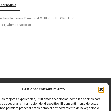
Leer noticia
rechosHumanos
,
DerechosLGTBI
,
Orgullo
,
ORGULLO
TBI+
,
Últimas Noticias
Gestionar consentimiento
ítica de privacidad
|
Aviso Legal
|
Política de
r las mejores experiencias, utilizamos tecnologías como las cookies para
okies
/o acceder a la información del dispositivo. El consentimiento de estas
 nos permitirá procesar datos como el comportamiento de navegación o